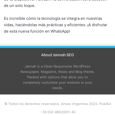
de un solo toque.
Es increíble cómo la tecnología se integra en nuestras
vidas, haciéndolas más prácticas y eficientes. ¡A disfrutar
de esta nueva función en WhatsApp!
About Jannah SEO
Jannah is a Clean Responsive WordPress
Newspaper, Magazine, News and Blog theme.
Packed with options that allow you to
completely customize your website to your
needs.
© Todos los derechos reservados, Anses Argentina 2024. PixelAd
- 59.002.486/0001-40