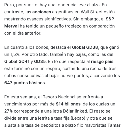
Pero, por suerte, hay una tendencia leve al alza. En
contraste, las
acciones
argentinas en Wall Street están
mostrando avances significativos. Sin embargo, el
S&P
Merval
ha tenido un pequeño tropiezo en comparación
con el día anterior.
En cuanto a los bonos, destaca el
Global GD38
, que ganó
un 1,5%. Por otro lado, también hay bajas, como las del
Global GD41
y
GD35
. En lo que respecta al
riesgo país
,
este terminó con un respiro, cortando una racha de tres
subas consecutivas al bajar nueve puntos, alcanzando los
647 puntos básicos
.
En esta semana, el Tesoro Nacional se enfrenta a
vencimientos por más de
$14 billones
, de los cuales un
27% corresponde a una letra Dólar linked. El resto se
divide entre una letrita a tasa fija (Lecap) y otra que se
ajusta a la tasa de depósitos a plazo fijo mayoristas
Tamar
.