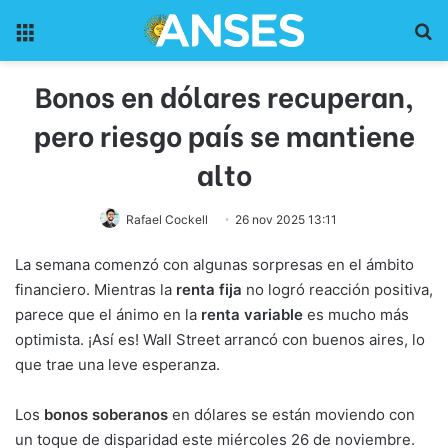
Menu
Pr
Bonos en dólares recuperan,
pero riesgo país se mantiene
alto
Rafael Cockell
26 nov 2025 13:11
La semana comenzó con algunas sorpresas en el ámbito
financiero. Mientras la
renta fija
no logró reacción positiva,
parece que el ánimo en la
renta variable
es mucho más
optimista. ¡Así es! Wall Street arrancó con buenos aires, lo
que trae una leve esperanza.
Los
bonos soberanos
en dólares se están moviendo con
un toque de disparidad este miércoles 26 de noviembre.