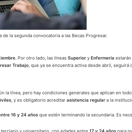
a de la segunda convocatoria a las Becas Progresar.
tiembre
. Por otro lado, las líneas
Superior
y
Enfermería
estarán 
resar Trabajo
, que ya se encuentra activa desde abril, seguirá 
ún la línea, pero hay condiciones generales que aplican en todo
óviles
, y es obligatorio acreditar
asistencia regular
a la instituc
entre 16 y 24 años
que estén terminando la secundaria. Es nece
terciario y universitario, con edades entre
17 y 24 años
para in