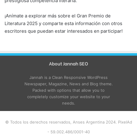
prestigiosa competencia literaria.
¡Anímate a explorar más sobre el Gran Premio de
Literatura 2025 y comparte esta información con otros
escritores que puedan estar interesados en participar!
About Jannah SEO
Jannah is a Clean Responsive WordPress
Newspaper, Magazine, News and Blog theme.
Packed with options that allow you to
completely customize your website to your
needs.
© Todos los derechos reservados, Anses Argentina 2024. PixelAd
- 59.002.486/0001-40