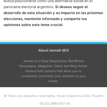
busca posicionarse como una alternativa sólida en el
panorama electoral argentino.
Si deseas seguir el
desarrollo de esta situación y su impacto en las próximas
elecciones, mantente informado y comparte tus
opiniones sobre este tema crucial.
About Jannah SEO
Jannah is a Clean Responsive WordPress
Newspaper, Magazine, News and Blog theme.
Packed with options that allow you to
completely customize your website to your
needs.
© Todos los derechos reservados, Anses Argentina 2024. PixelAd
- 59.002.486/0001-40