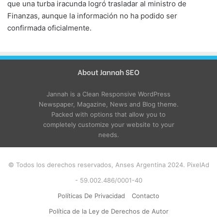
que una turba iracunda logró trasladar al ministro de
Finanzas, aunque la información no ha podido ser
confirmada oficialmente.
About Jannah SEO
Jannah is a Clean Responsive WordPress
Newspaper, Magazine, News and Blog theme.
Packed with options that allow you to
completely customize your website to your
needs.
© Todos los derechos reservados, Anses Argentina 2024. PixelAd
- 59.002.486/0001-40
Políticas De Privacidad
Contacto
Política de la Ley de Derechos de Autor