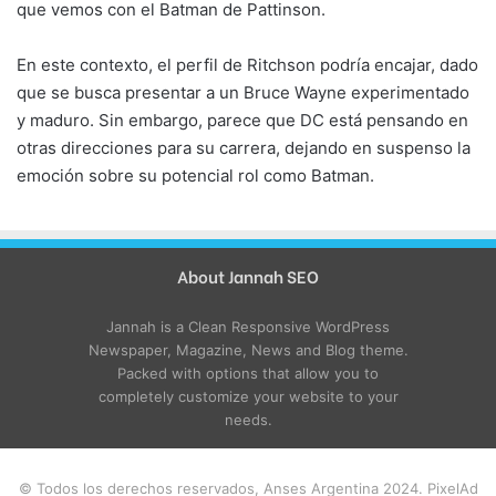
que vemos con el Batman de Pattinson.
En este contexto, el perfil de Ritchson podría encajar, dado
que se busca presentar a un Bruce Wayne experimentado
y maduro. Sin embargo, parece que DC está pensando en
otras direcciones para su carrera, dejando en suspenso la
emoción sobre su potencial rol como Batman.
About Jannah SEO
Jannah is a Clean Responsive WordPress
Newspaper, Magazine, News and Blog theme.
Packed with options that allow you to
completely customize your website to your
needs.
© Todos los derechos reservados, Anses Argentina 2024. PixelAd