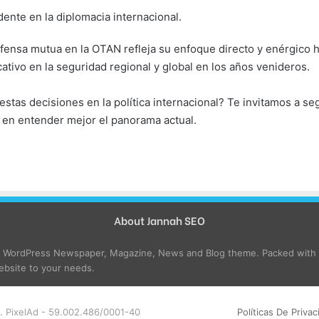
ente en la diplomacia internacional.
fensa mutua en la OTAN refleja su enfoque directo y enérgico hac
ativo en la seguridad regional y global en los años venideros.
estas decisiones en la política internacional? Te invitamos a s
 en entender mejor el panorama actual.
About Jannah SEO
e WordPress Newspaper, Magazine, News and Blog theme. Packed with o
bsite to your needs.
. PixelAd - 59.002.486/0001-40
Políticas De Privac