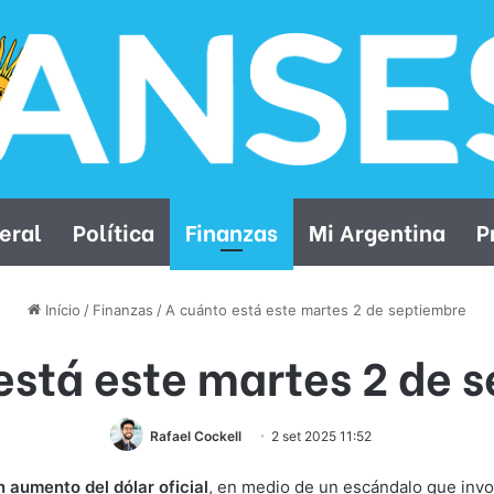
eral
Política
Finanzas
Mi Argentina
P
Início
/
Finanzas
/
A cuánto está este martes 2 de septiembre
está este martes 2 de 
Rafael Cockell
2 set 2025 11:52
n aumento del dólar oficial
, en medio de un escándalo que invo