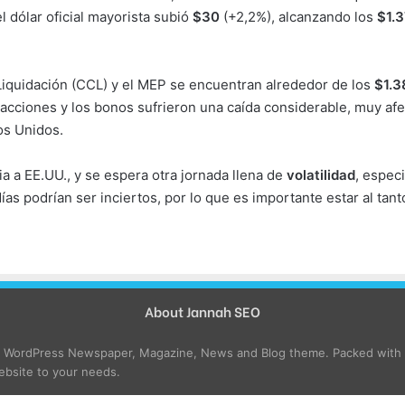
l dólar oficial mayorista subió
$30
(+2,2%), alcanzando los
$1.
Liquidación (CCL) y el MEP se encuentran alrededor de los
$1.3
s acciones y los bonos sufrieron una caída considerable, muy afe
os Unidos.
 a EE.UU., y se espera otra jornada llena de
volatilidad
, especi
ías podrían ser inciertos, por lo que es importante estar al tan
About Jannah SEO
e WordPress Newspaper, Magazine, News and Blog theme. Packed with o
bsite to your needs.